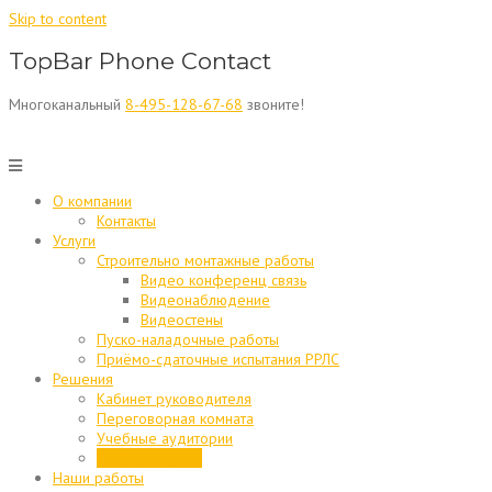
Skip to content
TopBar Phone Contact
Многоканальный
8-495-128-67-68
звоните!
О компании
Контакты
Услуги
Строительно монтажные работы
Видео конференц связь
Видеонаблюдение
Видеостены
Пуско-наладочные работы
Приёмо-сдаточные испытания РРЛС
Решения
Кабинет руководителя
Переговорная комната
Учебные аудитории
Конференц зал
Наши работы