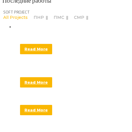
Последние работы
SOFT PROJECT
All Projects
ПНР
ПМС
СМР
НАГАТИНСКИЙ РАЙОННЫЙ СУД
Read More
МАГНИТОГОРСКИЙ ЗАВОД
МЕТАЛЛУРГИЧЕСКОГО МАШИНОСТРОЕНИЯ
Read More
РУССКИЙ ДОМ ЗАРУБЕЖЬЯ
Read More
БАШНЯ ЭВОЛЮЦИЯ МОСКВА-СИТИ